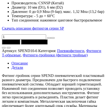
Производитель: CSNSP (Китай)
Диаметр: 10 мм (D1), 6 мм (D2)
Давление: 0 до 0,9 Мпа (9 бар); макс. 1,32 Мпа (13,2 бар)
Температура: - 5 до + 60°C
Тип соединения: нажимное цанговое быстроразъемное
Скачать описание фитингов серии SP
Количество
товара
В корзину
Купить в 1 клик
Фитинг-
тройник
Артикул:
SPEND10-6
Категория:
Пневмофитинги
,
Фитинги
SPEND10-
Т-образные
,
Фитинги-тройники (фитинги тройные)
6
цанговый
Описание
10-
Детали
6,
CSNSP
Фитинг-тройник серии SPEND пневматический пластиковый
разного диаметра. Предназначен для быстрого подключение
пневматической системы. Обладает хорошей герметизацией.
Нажимной тип соединения позволяет проводить установку
без использования дополнительных инструментов. Фитинг
легко присоединять и разъединять. Пластик делает фитинг
легким и компактным. Металлическая заклепочная гайка
обеспечивает более длительный срок службы. Материалы