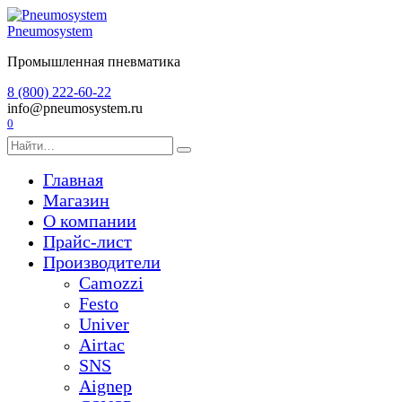
Перейти
к
Pneumosystem
содержанию
Промышленная пневматика
8 (800) 222-60-22
info@pneumosystem.ru
0
Search
for:
Главная
Магазин
О компании
Прайс-лист
Производители
Camozzi
Festo
Univer
Airtac
SNS
Aignep