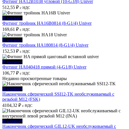
Фитинг HA12B1038 угловой (10-G3/8) Univer
512,55
₽
с НДС
В корзину
Фитинг тройник HA16B0814 (8-G1/4) Univer
169,61
₽
с НДС
В корзину
Фитинг тройник HA180814 (8-G1/4) Univer
152,53
₽
с НДС
В корзину
Фитинг HA040418 прямой (4-G1/8) Univer
106,77
₽
с НДС
Недавно просмотренные товары
В корзину
Наконечник сферический SSI12-TK необслуживаемый с
резьбой M12 (FSK)
4104,32
₽
с НДС
В корзину
Наконечник сферический GIL12-UK необслуживаемый с