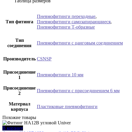
Таблица размеров
Пневмофитинги переходные
,
Тип фитинга
Пневмофитинги самозапирающиеся
,
Пневмофитинги Т-образные
Тип
Пневмофитинги с цанговым соединением
соединения
Производитель
CSNSP
Присоединение
Пневмофитинги 10 мм
1
Присоединение
Пневмофитинги с присоединением 6 мм
2
Материал
Пластиковые пневмофитинги
корпуса
Похожие товары
В корзину