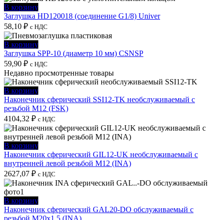
В корзину
Заглушка HD120018 (соединение G1/8) Univer
58,10
₽
с НДС
В корзину
Заглушка SPP-10 (диаметр 10 мм) CSNSP
59,90
₽
с НДС
Недавно просмотренные товары
В корзину
Наконечник сферический SSI12-TK необслуживаемый с
резьбой M12 (FSK)
4104,32
₽
с НДС
В корзину
Наконечник сферический GIL12-UK необслуживаемый с
внутренней левой резьбой M12 (INA)
2627,07
₽
с НДС
В корзину
Наконечник сферический GAL20-DO обслуживаемый с
резьбой M20x1,5 (INA)