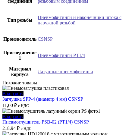
соединения
резьбовым соединением
Пневмофитинги и наконечники штока с
Тип резьбы
наружной резьбой
Производитель
CSNSP
Присоединение
Пневмофитинги PT1/4
1
Материал
Латунные пневмофитинги
корпуса
Похожие товары
В корзину
Заглушка SPP-4 (диаметр 4 мм) CSNSP
11,00
₽
с НДС
В корзину
Пневмоглушитель PSB-02 (PT1/4) CSNSP
218,94
₽
с НДС