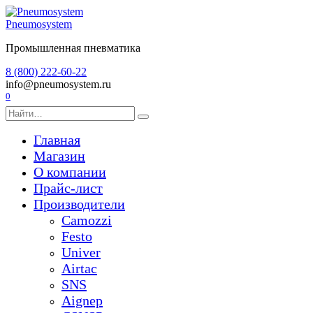
Перейти
к
Pneumosystem
содержанию
Промышленная пневматика
8 (800) 222-60-22
info@pneumosystem.ru
0
Search
for:
Главная
Магазин
О компании
Прайс-лист
Производители
Camozzi
Festo
Univer
Airtac
SNS
Aignep