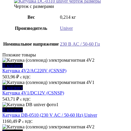
Чертеж с размерами
Вес
0,214 кг
Производитель
Univer
Номинальное напряжение
230 В AC / 50-60 Гц
Похожие товары
В корзину
Катушка 4V2/AC220V (CSNSP)
503,96
₽
с НДС
В корзину
Катушка 4V1/DC12V (CSNSP)
543,71
₽
с НДС
В корзину
Катушка DB-0510 (230 V AC / 50-60 Hz) Univer
1160,49
₽
с НДС