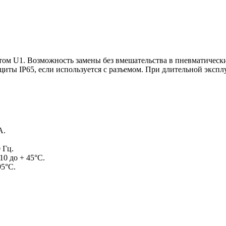
отом U1. Возможность замены без вмешательства в пневматичес
ащиты IP65, если используется с разъемом. При длительной эксп
А.
 Гц.
10 до + 45°C.
95°C.