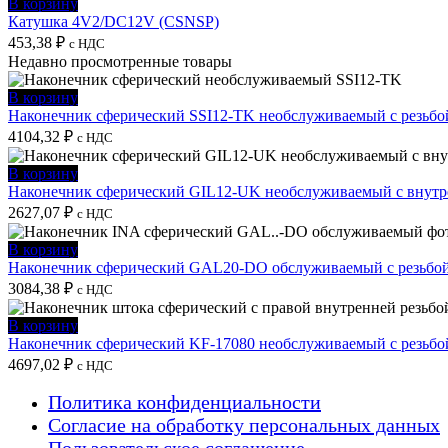
В корзину
Катушка 4V2/DC12V (CSNSP)
453,38
₽
с НДС
Недавно просмотренные товары
В корзину
Наконечник сферический SSI12-TK необслуживаемый с резьбо
4104,32
₽
с НДС
В корзину
Наконечник сферический GIL12-UK необслуживаемый с внутре
2627,07
₽
с НДС
В корзину
Наконечник сферический GAL20-DO обслуживаемый с резьбой
3084,38
₽
с НДС
В корзину
Наконечник сферический KF-17080 необслуживаемый с резьбо
4697,02
₽
с НДС
Политика конфиденциальности
Согласие на обработку персональных данных
Пользовательское соглашение