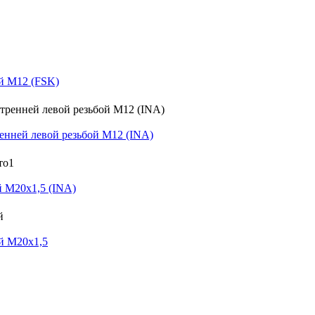
й M12 (FSK)
нней левой резьбой M12 (INA)
 M20x1,5 (INA)
й M20x1,5