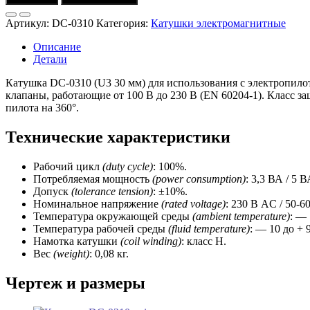
Катушка
DC-
Артикул:
DC-0310
Категория:
Катушки электромагнитные
0310
(230
Описание
V
Детали
AC
/
Катушка DC-0310 (U3 30 мм) для использования с электропил
50-
клапаны, работающие от 100 В до 230 В (EN 60204-1). Класс з
60
пилота на 360°.
Hz)
Univer
Технические характеристики
Рабочий цикл
(duty cycle)
: 100%.
Потребляемая мощность
(power consumption)
: 3,3 ВА / 5 В
Допуск
(tolerance tension)
: ±10%.
Номинальное напряжение
(rated voltage)
: 230 В AC / 50-60
Температура окружающей среды
(ambient temperature)
: — 
Температура рабочей среды
(fluid temperature)
: — 10 до + 
Намотка катушки
(coil winding)
: класс H.
Вес
(weight)
: 0,08 кг.
Чертеж и размеры