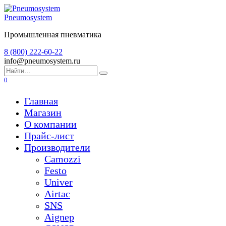
Перейти
к
Pneumosystem
содержанию
Промышленная пневматика
8 (800) 222-60-22
info@pneumosystem.ru
Search
for:
0
Главная
Магазин
О компании
Прайс-лист
Производители
Camozzi
Festo
Univer
Airtac
SNS
Aignep