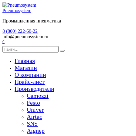
Перейти
к
Pneumosystem
содержанию
Промышленная пневматика
8 (800) 222-60-22
info@pneumosystem.ru
0
Search
for:
Главная
Магазин
О компании
Прайс-лист
Производители
Camozzi
Festo
Univer
Airtac
SNS
Aignep