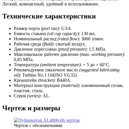
Легкий, компактный, удобный в использовании.
Технические характеристики
Размер порта
(port size)
: G3/4.
Емкость стакана
(oil cup capacity)
: 130 мл.
Номинальный расход
(rated flow)
: 3000 л/мин.
Рабочая среда
(fluid)
: сжатый воздух.
Давление опрессовки
(proof pressure)
: 1,5 МПа.
Максимальное рабочее давление
(max. working pressure)
:
0,85 МПа.
Температура
(ambient temperature)
: + 5 до + 60°C.
Рекомендуемое смазочное масло
(suggested lubricating
oil)
: Turbine No.1 Oil(ISO VG32).
Кронштейн
(bracket)
: B440A.
Материал конструкции
(material)
: алюминиевый сплав,
пластик, сталь.
Серия
(series)
: AL.
Чертеж и размеры
Чертеж с обозначениями