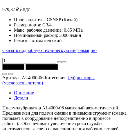
979,37
₽
с НДС
Производитель: CSNSP (Китай)
Размер порта: G3/4
Макс. рабочее давление: 0,85 МПа
Номинальный расход: 3000 л/мин
Режим: автоматический
Скачать подробную техническую информацию
Количество
товара
В корзину
Купить в 1 клик
Лубрикатор
AL4000-
Артикул:
AL4000-06
Категория:
Лубрикаторы
06
(маслораспылители)
(G3/4;
0,5-
Описание
8,5
Детали
бар;
3000
Пневмолубрикатор AL4000-06 масляный автоматический.
л/
Предназначен для подачи смазки в пневмоинструмент (смазка
мин)
попадает в оборудование непосредственно в процессе
CSNSP
работы). Обеспечивает увеличение срока службы
инструментов за счет сокращения трения рабочих деталей.