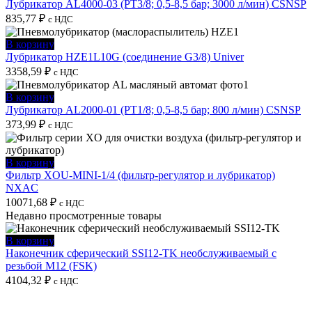
Лубрикатор AL4000-03 (PT3/8; 0,5-8,5 бар; 3000 л/мин) CSNSP
835,77
₽
с НДС
В корзину
Лубрикатор HZE1L10G (соединение G3/8) Univer
3358,59
₽
с НДС
В корзину
Лубрикатор AL2000-01 (PT1/8; 0,5-8,5 бар; 800 л/мин) CSNSP
373,99
₽
с НДС
В корзину
Фильтр XOU-MINI-1/4 (фильтр-регулятор и лубрикатор)
NXAC
10071,68
₽
с НДС
Недавно просмотренные товары
В корзину
Наконечник сферический SSI12-TK необслуживаемый с
резьбой M12 (FSK)
4104,32
₽
с НДС