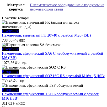
Материал
Пневматическое оборудование с корпусом из
корпуса
нержавеющей стали
Похожие товары
В корзину
Наконечник вильчатый FK 20×40 с резьбой M20 (ISB)
738,86
₽
с НДС
В корзину
Наконечник сферический SA6 C необслуживаемый с резьбой
M6 (ISB)
1073,36
₽
с НДС
В корзину
Наконечник сферический SQZ16C RS с резьбой M16x1,5 (ISB)
739,46
₽
с НДС
В корзину
Наконечник сферический TSF16 обслуживаемый с резьбой
M16 (ISB)
311,03
₽
с НДС