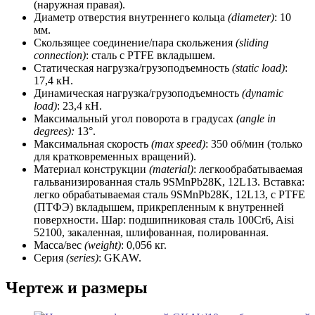
(наружная правая).
Диаметр отверстия внутреннего кольца
(diameter)
: 10
мм.
Скользящее соединение/пара скольжения
(sliding
connection)
: сталь с PTFE вкладышем.
Статическая нагрузка/грузоподъемность
(static load)
:
17,4 кН.
Динамическая нагрузка/грузоподъемность
(dynamic
load)
: 23,4 кН.
Максимальный угол поворота в градусах
(angle in
degrees):
13°.
Максимальная скорость
(max speed)
: 350 об/мин (только
для кратковременных вращений).
Материал конструкции
(material)
: легкообрабатываемая
гальванизированная сталь 9SMnPb28K, 12L13. Вставка:
легко обрабатываемая сталь 9SMnPb28K, 12L13, с PTFE
(ПТФЭ) вкладышем, прикрепленным к внутренней
поверхности. Шар: подшипниковая сталь 100Cr6, Aisi
52100, закаленная, шлифованная, полированная.
Масса/вес
(weight)
: 0,056 кг.
Серия
(series)
: GKAW.
Чертеж и размеры