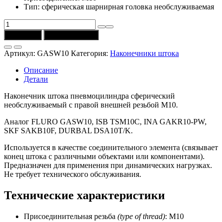
Тип: сферическая шарнирная головка необслуживаемая
Количество
товара
В корзину
Купить в 1 клик
Наконечник
сферический
Артикул:
GASW10
Категория:
Наконечники штока
GKAW10
необслуживаемый
Описание
с
Детали
резьбой
M10
Наконечник штока пневмоцилиндра сферический
(FLURO)
необслуживаемый с правой внешней резьбой M10.
Аналог FLURO GASW10, ISB TSM10C, INA GAKR10-PW,
SKF SAKB10F, DURBAL DSA10T/K.
Используется в качестве соединительного элемента (связывает
конец штока с различными объектами или компонентами).
Предназначен для применения при динамических нагрузках.
Не требует технического обслуживания.
Технические характеристики
Присоединительная резьба
(type of thread)
: M10