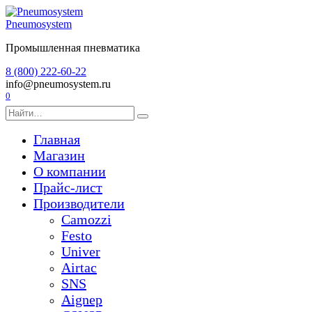
Перейти
к
Pneumosystem
содержанию
Промышленная пневматика
8 (800) 222-60-22
info@pneumosystem.ru
0
Search
for:
Главная
Магазин
О компании
Прайс-лист
Производители
Camozzi
Festo
Univer
Airtac
SNS
Aignep