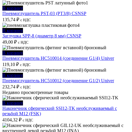
В корзину
Пневмоглушитель PST-03 (PT3/8) CSNSP
135,74
₽
с НДС
В корзину
Заглушка SPP-8 (диаметр 8 мм) CSNSP
49,00
₽
с НДС
В корзину
Пневмоглушитель HC510014 (соединение G1/4) Univer
119,10
₽
с НДС
В корзину
Пневмоглушитель HC510012 (соединение G1/2) Univer
232,74
₽
с НДС
Недавно просмотренные товары
В корзину
Наконечник сферический SSI12-TK необслуживаемый с
резьбой M12 (FSK)
4104,32
₽
с НДС