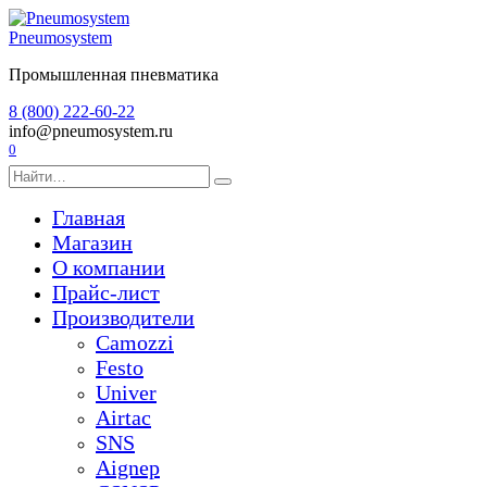
Перейти
к
Pneumosystem
содержанию
Промышленная пневматика
8 (800) 222-60-22
info@pneumosystem.ru
0
Search
for:
Главная
Магазин
О компании
Прайс-лист
Производители
Camozzi
Festo
Univer
Airtac
SNS
Aignep