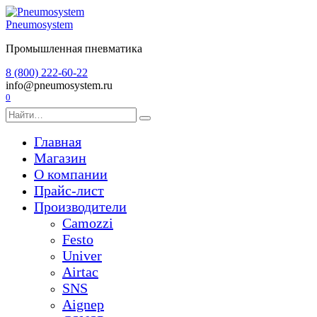
Перейти
к
Pneumosystem
содержанию
Промышленная пневматика
8 (800) 222-60-22
info@pneumosystem.ru
0
Search
for:
Главная
Магазин
О компании
Прайс-лист
Производители
Camozzi
Festo
Univer
Airtac
SNS
Aignep