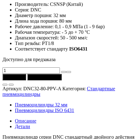
Производитель: CSNSP (Китай)
Серия: DNC
Диаметр поршня: 32 мм
Длина хода поршня: 80 мм
Рабочее давление: 0,1 - 0,9 МПа (1 - 9 бар)
Рабочая температура: - 5 до + 70 °C
Диапазон скоростей: 50 - 500 мм/с
Тип резьбы: РТ1/8
Соответствует стандарту
ISO6431
Доступно для предзаказа
Количество
товара
В корзину
Купить в 1 клик
Пневмоцилиндр
DNC32-
Артикул:
DNC32-80-PPV-A
Категория:
Стандартные
80-
пневмоцилиндры
PPV-
A
Пневмоцилиндры 32 мм
(D
Пневмоцилиндры ISO 6431
=
32
Описание
мм,
Детали
ход
=
Пневмоцилиндр серии DNC стандартный двойного действия