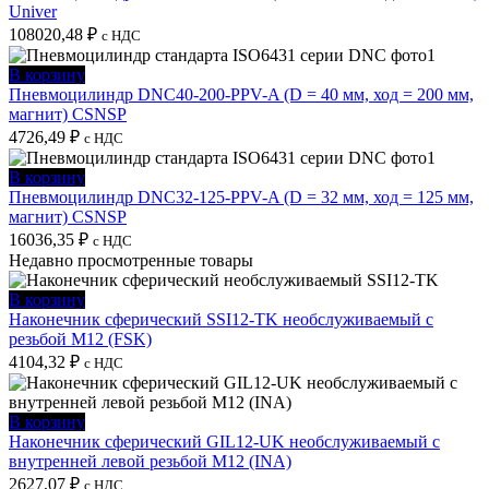
Univer
108020,48
₽
с НДС
В корзину
Пневмоцилиндр DNC40-200-PPV-A (D = 40 мм, ход = 200 мм,
магнит) CSNSP
4726,49
₽
с НДС
В корзину
Пневмоцилиндр DNC32-125-PPV-A (D = 32 мм, ход = 125 мм,
магнит) CSNSP
16036,35
₽
с НДС
Недавно просмотренные товары
В корзину
Наконечник сферический SSI12-TK необслуживаемый с
резьбой M12 (FSK)
4104,32
₽
с НДС
В корзину
Наконечник сферический GIL12-UK необслуживаемый с
внутренней левой резьбой M12 (INA)
2627,07
₽
с НДС