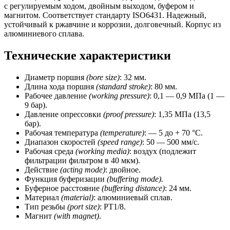
80
с регулируемым ходом, двойным выходом, буфером и
мм,
магнитом. Соответствует стандарту ISO6431. Надежный,
магнит)
устойчивый к ржавчине и коррозии, долговечный. Корпус из
CSNSP
алюминиевого сплава.
Технические характеристики
Диаметр поршня
(bore size)
: 32 мм.
Длина хода поршня
(standard stroke)
: 80 мм.
Рабочее давление
(working pressure)
: 0,1 — 0,9 МПа (1 —
9 бар).
Давление опрессовки
(proof pressure)
: 1,35 МПа (13,5
бар).
Рабочая температура
(temperature)
: — 5 до + 70 °C.
Диапазон скоростей
(speed range)
: 50 — 500 мм/с.
Рабочая среда
(working media)
: воздух (подлежит
фильтрации фильтром в 40 мкм).
Действие
(acting mode)
: двойное.
Функция буферизации
(buffering mode).
Буферное расстояние
(buffering distance)
: 24 мм.
Материал
(material)
: алюминиевый сплав.
Тип резьбы
(port size)
: РТ1/8.
Магнит
(with magnet)
.