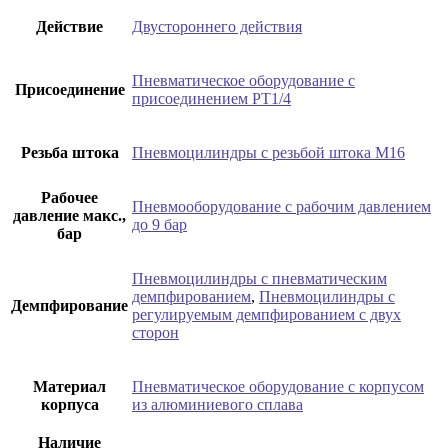
Действие
Двустороннего действия
Пневматическое оборудование с
Присоединение
присоединением РТ1/4
Резьба штока
Пневмоцилиндры с резьбой штока М16
Рабочее
Пневмооборудование с рабочим давлением
давление макс.,
до 9 бар
бар
Пневмоцилиндры с пневматическим
демпфированием
,
Пневмоцилиндры с
Демпфирование
регулируемым демпфированием с двух
сторон
Материал
Пневматическое оборудование с корпусом
корпуса
из алюминиевого сплава
Наличие