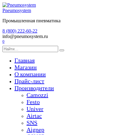
Перейти
к
Pneumosystem
содержанию
Промышленная пневматика
8 (800) 222-60-22
info@pneumosystem.ru
0
Search
for:
Главная
Магазин
О компании
Прайс-лист
Производители
Camozzi
Festo
Univer
Airtac
SNS
Aignep