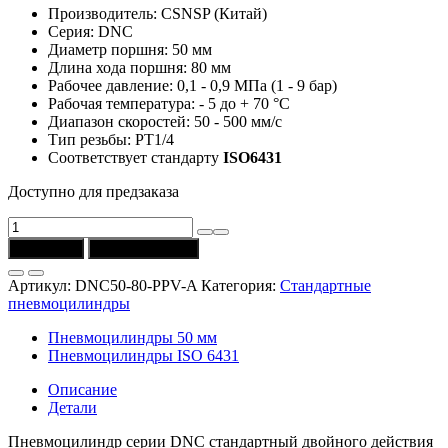
Производитель: CSNSP (Китай)
Серия: DNC
Диаметр поршня: 50 мм
Длина хода поршня: 80 мм
Рабочее давление: 0,1 - 0,9 МПа (1 - 9 бар)
Рабочая температура: - 5 до + 70 °C
Диапазон скоростей: 50 - 500 мм/с
Тип резьбы: РТ1/4
Соответствует стандарту
ISO6431
Доступно для предзаказа
Количество
товара
В корзину
Купить в 1 клик
Пневмоцилиндр
DNC50-
Артикул:
DNC50-80-PPV-A
Категория:
Стандартные
80-
пневмоцилиндры
PPV-
A
Пневмоцилиндры 50 мм
(D
Пневмоцилиндры ISO 6431
=
50
Описание
мм,
Детали
ход
=
Пневмоцилиндр серии DNC стандартный двойного действия