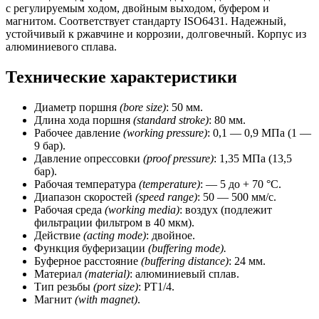
80
с регулируемым ходом, двойным выходом, буфером и
мм,
магнитом. Соответствует стандарту ISO6431. Надежный,
магнит)
устойчивый к ржавчине и коррозии, долговечный. Корпус из
CSNSP
алюминиевого сплава.
Технические характеристики
Диаметр поршня
(bore size)
: 50 мм.
Длина хода поршня
(standard stroke)
: 80 мм.
Рабочее давление
(working pressure)
: 0,1 — 0,9 МПа (1 —
9 бар).
Давление опрессовки
(proof pressure)
: 1,35 МПа (13,5
бар).
Рабочая температура
(temperature)
: — 5 до + 70 °C.
Диапазон скоростей
(speed range)
: 50 — 500 мм/с.
Рабочая среда
(working media)
: воздух (подлежит
фильтрации фильтром в 40 мкм).
Действие
(acting mode)
: двойное.
Функция буферизации
(buffering mode).
Буферное расстояние
(buffering distance)
: 24 мм.
Материал
(material)
: алюминиевый сплав.
Тип резьбы
(port size)
: РТ1/4.
Магнит
(with magnet)
.