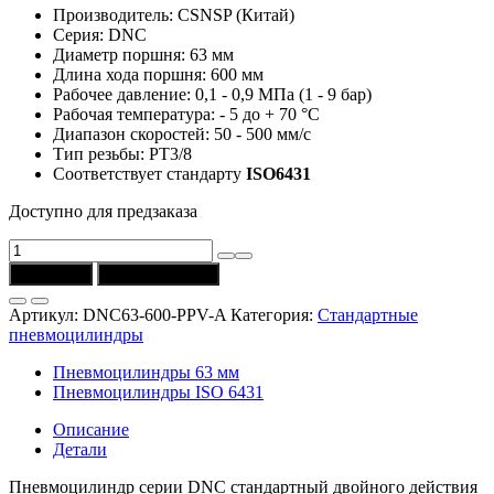
Производитель: CSNSP (Китай)
Серия: DNC
Диаметр поршня: 63 мм
Длина хода поршня: 600 мм
Рабочее давление: 0,1 - 0,9 МПа (1 - 9 бар)
Рабочая температура: - 5 до + 70 °C
Диапазон скоростей: 50 - 500 мм/с
Тип резьбы: РТ3/8
Соответствует стандарту
ISO6431
Доступно для предзаказа
Количество
товара
В корзину
Купить в 1 клик
Пневмоцилиндр
DNC63-
Артикул:
DNC63-600-PPV-A
Категория:
Стандартные
600-
пневмоцилиндры
PPV-
A
Пневмоцилиндры 63 мм
(D
Пневмоцилиндры ISO 6431
=
63
Описание
мм,
Детали
ход
=
Пневмоцилиндр серии DNC стандартный двойного действия