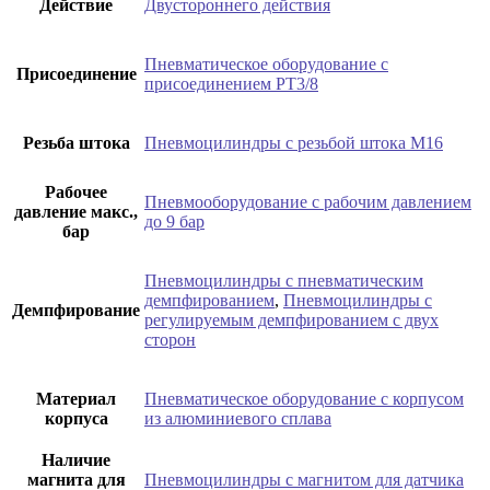
Действие
Двустороннего действия
Пневматическое оборудование с
Присоединение
присоединением РТ3/8
Резьба штока
Пневмоцилиндры с резьбой штока М16
Рабочее
Пневмооборудование с рабочим давлением
давление макс.,
до 9 бар
бар
Пневмоцилиндры с пневматическим
демпфированием
,
Пневмоцилиндры с
Демпфирование
регулируемым демпфированием с двух
сторон
Материал
Пневматическое оборудование с корпусом
корпуса
из алюминиевого сплава
Наличие
магнита для
Пневмоцилиндры с магнитом для датчика