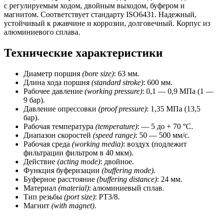
600
с регулируемым ходом, двойным выходом, буфером и
мм,
магнитом. Соответствует стандарту ISO6431. Надежный,
магнит)
устойчивый к ржавчине и коррозии, долговечный. Корпус из
CSNSP
алюминиевого сплава.
Технические характеристики
Диаметр поршня
(bore size)
: 63 мм.
Длина хода поршня
(standard stroke)
: 600 мм.
Рабочее давление
(working pressure)
: 0,1 — 0,9 МПа (1 —
9 бар).
Давление опрессовки
(proof pressure)
: 1,35 МПа (13,5
бар).
Рабочая температура
(temperature)
: — 5 до + 70 °C.
Диапазон скоростей
(speed range)
: 50 — 500 мм/с.
Рабочая среда
(working media)
: воздух (подлежит
фильтрации фильтром в 40 мкм).
Действие
(acting mode)
: двойное.
Функция буферизации
(buffering mode).
Буферное расстояние
(buffering distance)
: 24 мм.
Материал
(material)
: алюминиевый сплав.
Тип резьбы
(port size)
: РТ3/8.
Магнит
(with magnet)
.