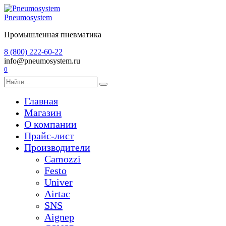
Перейти
к
Pneumosystem
содержанию
Промышленная пневматика
8 (800) 222-60-22
info@pneumosystem.ru
0
Search
for:
Главная
Магазин
О компании
Прайс-лист
Производители
Camozzi
Festo
Univer
Airtac
SNS
Aignep