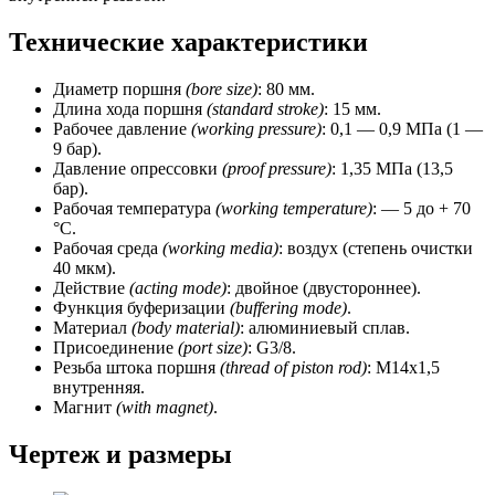
Технические характеристики
Диаметр поршня
(bore size)
: 80 мм.
Длина хода поршня
(standard stroke)
: 15 мм.
Рабочее давление
(working pressure)
: 0,1 — 0,9 МПа (1 —
9 бар).
Давление опрессовки
(proof pressure)
: 1,35 МПа (13,5
бар).
Рабочая температура
(working temperature)
: — 5 до + 70
°C.
Рабочая среда
(working media)
: воздух (степень очистки
40 мкм).
Действие
(acting mode)
: двойное (двустороннее).
Функция буферизации
(buffering mode)
.
Материал
(body material)
: алюминиевый сплав.
Присоединение
(port size)
: G3/8.
Резьба штока поршня
(thread of piston rod)
: М14х1,5
внутренняя.
Магнит
(with magnet)
.
Чертеж и размеры