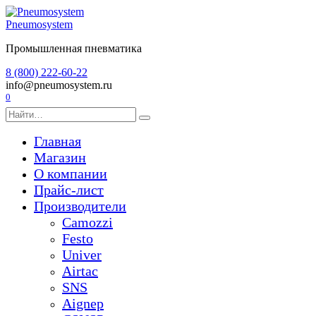
Перейти
к
Pneumosystem
содержанию
Промышленная пневматика
8 (800) 222-60-22
info@pneumosystem.ru
0
Search
for:
Главная
Магазин
О компании
Прайс-лист
Производители
Camozzi
Festo
Univer
Airtac
SNS
Aignep