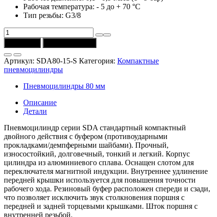
Рабочая температура: - 5 до + 70 °C
Тип резьбы: G3/8
Количество
товара
В корзину
Купить в 1 клик
Пневмоцилиндр
SDA80-
Артикул:
SDA80-15-S
Категория:
Компактные
15-
пневмоцилиндры
S
(D
Пневмоцилиндры 80 мм
=
80
Описание
мм,
Детали
ход
=
Пневмоцилиндр серии SDA стандартный компактный
15
двойного действия с буфером (противоударными
мм,
прокладками/демпферными шайбами). Прочный,
магнит)
износостойкий, долговечный, тонкий и легкий. Корпус
CSNSP
цилиндра из алюминиевого сплава. Оснащен слотом для
переключателя магнитной индукции. Внутреннее удлинение
передней крышки используется для повышения точности
рабочего хода. Резиновый буфер расположен спереди и сзади,
что позволяет исключить звук столкновения поршня с
передней и задней торцевыми крышками. Шток поршня с
внутренней резьбой.