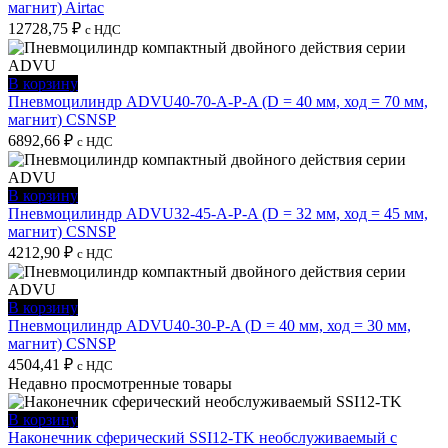
магнит) Airtac
12728,75
₽
с НДС
В корзину
Пневмоцилиндр ADVU40-70-A-P-A (D = 40 мм, ход = 70 мм,
магнит) CSNSP
6892,66
₽
с НДС
В корзину
Пневмоцилиндр ADVU32-45-A-P-A (D = 32 мм, ход = 45 мм,
магнит) CSNSP
4212,90
₽
с НДС
В корзину
Пневмоцилиндр ADVU40-30-P-A (D = 40 мм, ход = 30 мм,
магнит) CSNSP
4504,41
₽
с НДС
Недавно просмотренные товары
В корзину
Наконечник сферический SSI12-TK необслуживаемый с