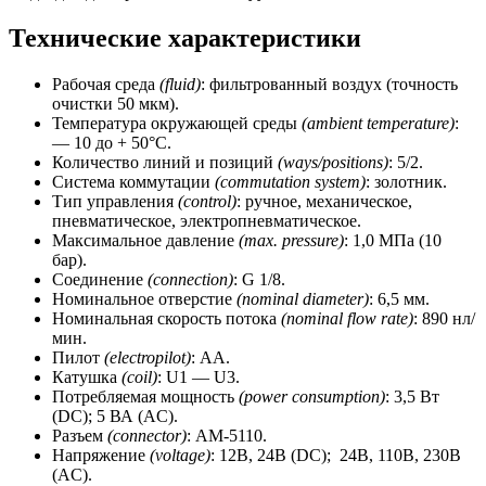
Технические характеристики
Рабочая среда
(fluid)
: фильтрованный воздух (точность
очистки 50 мкм).
Температура окружающей среды
(ambient temperature)
:
— 10 до + 50°C.
Количество линий и позиций
(ways/positions)
: 5/2.
Система коммутации
(commutation system)
: золотник.
Тип управления
(control)
: ручное, механическое,
пневматическое, электропневматическое.
Максимальное давление
(max.
pressure)
: 1,0 МПа (10
бар).
Соединение
(connection)
: G 1/8.
Номинальное отверстие
(nominal diameter)
: 6,5 мм.
Номинальная скорость потока
(nominal flow rate)
: 890 нл/
мин.
Пилот
(electropilot)
: АА.
Катушка
(coil)
: U1 — U3.
Потребляемая мощность
(power consumption)
: 3,5 Вт
(DC); 5 ВА (AC).
Разъем
(connector)
: АМ-5110.
Напряжение
(voltage)
: 12В, 24В (DC); 24В, 110В, 230В
(AC).