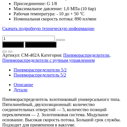
Присоединение: G 1/8
Максимальное давление: 1,0 МПа (10 бар)
Рабочая температура: - 10 до + 50 °C
Номинальная скорость потока: 890 нл/мин
Скачать подробную техническую информацию
Количество
товара
В корзину
Купить в 1 клик
Распределитель
CM-
Артикул:
CM-402A
Категория:
Пневмораспределители
,
402A
Пневмораспределители с ручным управлением
(5/2,
G1/8)
Пневмораспределители 5/2
Univer
Пневмораспределитель 5/2
Описание
Детали
Пневмораспределитель золотниковый универсального типа.
Пятилинейный, двухпозиционный: количество
соединительных отверстий — 5, количество позиций
переключения — 2. Золотниковая система. Модульное
основание. Высокая скорость потока. Большой срок службы.
Подходит для применения в вакууме.