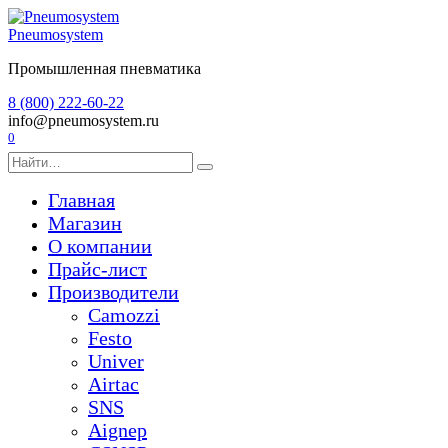
Перейти
к
Pneumosystem
содержанию
Промышленная пневматика
8 (800) 222-60-22
info@pneumosystem.ru
0
Search
for:
Главная
Магазин
О компании
Прайс-лист
Производители
Camozzi
Festo
Univer
Airtac
SNS
Aignep