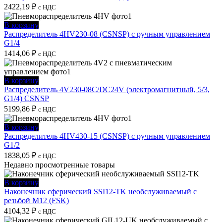
2422,19
₽
с НДС
В корзину
Распределитель 4HV230-08 (CSNSP) с ручным управлением
G1/4
1414,06
₽
с НДС
В корзину
Распределитель 4V230-08C/DC24V (электромагнитный, 5/3,
G1/4) CSNSP
5199,86
₽
с НДС
В корзину
Распределитель 4HV430-15 (CSNSP) с ручным управлением
G1/2
1838,05
₽
с НДС
Недавно просмотренные товары
В корзину
Наконечник сферический SSI12-TK необслуживаемый с
резьбой M12 (FSK)
4104,32
₽
с НДС