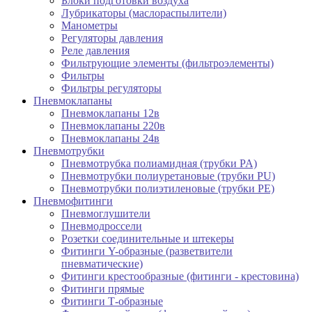
Блоки подготовки воздуха
Лубрикаторы (маслораспылители)
Манометры
Регуляторы давления
Реле давления
Фильтрующие элементы (фильтроэлементы)
Фильтры
Фильтры регуляторы
Пневмоклапаны
Пневмоклапаны 12в
Пневмоклапаны 220в
Пневмоклапаны 24в
Пневмотрубки
Пневмотрубка полиамидная (трубки PA)
Пневмотрубки полиуретановые (трубки PU)
Пневмотрубки полиэтиленовые (трубки PE)
Пневмофитинги
Пневмоглушители
Пневмодроссели
Розетки соединительные и штекеры
Фитинги Y-образные (разветвители
пневматические)
Фитинги крестообразные (фитинги - крестовина)
Фитинги прямые
Фитинги Т-образные