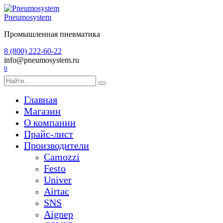
Перейти
к
Pneumosystem
содержанию
Промышленная пневматика
8 (800) 222-60-22
info@pneumosystem.ru
0
Search
for:
Главная
Магазин
О компании
Прайс-лист
Производители
Camozzi
Festo
Univer
Airtac
SNS
Aignep