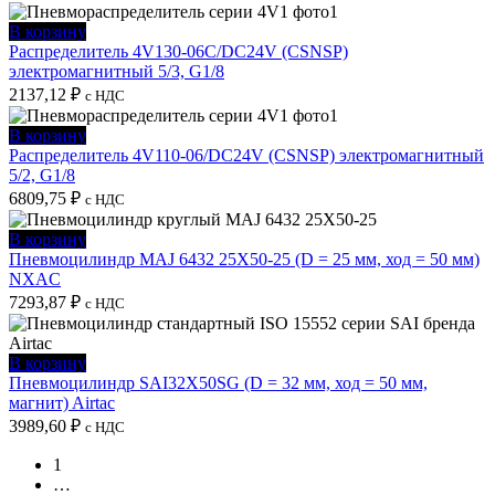
В корзину
Распределитель 4V130-06C/DC24V (CSNSP)
электромагнитный 5/3, G1/8
2137,12
₽
с НДС
В корзину
Распределитель 4V110-06/DC24V (CSNSP) электромагнитный
5/2, G1/8
6809,75
₽
с НДС
В корзину
Пневмоцилиндр MAJ 6432 25X50-25 (D = 25 мм, ход = 50 мм)
NXAC
7293,87
₽
с НДС
В корзину
Пневмоцилиндр SAI32X50SG (D = 32 мм, ход = 50 мм,
магнит) Airtac
3989,60
₽
с НДС
1
…