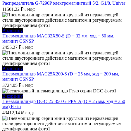
Распределитель G-7290P электромагнитный 5/2, G1/8, Univer
11501,22
₽
с НДС
В корзину
Пневмоцилиндр MAC32X50-S (D = 32 мм, ход = 50 мм,
магнит) CSNSP
2455,27
₽
с НДС
В корзину
Пневмоцилиндр MAC25X200-S (D = 25 мм, ход = 200 мм,
магнит) CSNSP
3724,05
₽
с НДС
В корзину
Пневмоцилиндр DGC-25-350-G-PPV-A (D = 25 мм, ход = 350
мм) Festo
43412,14
₽
с НДС