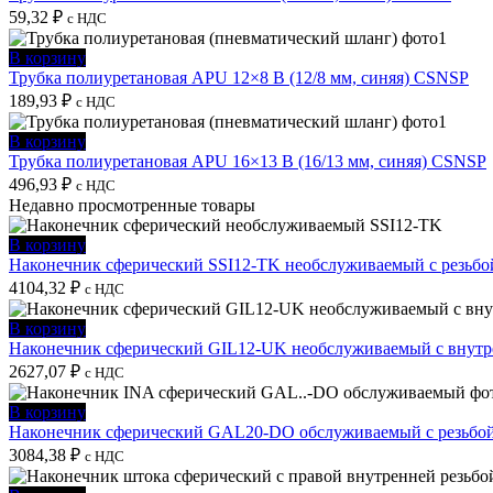
59,32
₽
с НДС
В корзину
Трубка полиуретановая APU 12×8 B (12/8 мм, синяя) CSNSP
189,93
₽
с НДС
В корзину
Трубка полиуретановая APU 16×13 B (16/13 мм, синяя) CSNSP
496,93
₽
с НДС
Недавно просмотренные товары
В корзину
Наконечник сферический SSI12-TK необслуживаемый с резьбо
4104,32
₽
с НДС
В корзину
Наконечник сферический GIL12-UK необслуживаемый с внутре
2627,07
₽
с НДС
В корзину
Наконечник сферический GAL20-DO обслуживаемый с резьбой
3084,38
₽
с НДС