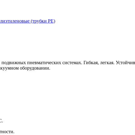
лиэтиленовые (трубки PE)
 подвижных пневматических системах. Гибкая, легкая. Устойчив
акуумном оборудовании.
C.
тности.