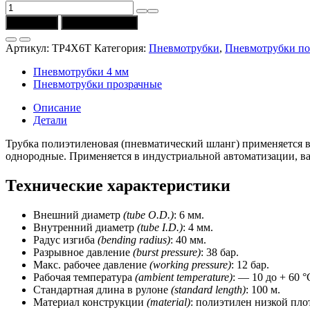
Количество
товара
В корзину
Купить в 1 клик
Трубка
TP4X6T
Артикул:
TP4X6T
Категория:
Пневмотрубки
,
Пневмотрубки по
(Univer)
полиэтиленовая
Пневмотрубки 4 мм
6/4
Пневмотрубки прозрачные
мм,
прозрачная
Описание
Детали
Трубка полиэтиленовая (пневматический шланг) применяется в
однородные. Применяется в индустриальной автоматизации, в
Технические характеристики
Внешний диаметр
(tube O.D.)
: 6 мм.
Внутренний диаметр
(tube I.D.)
: 4 мм.
Радус изгиба
(bending radius)
: 40 мм.
Разрывное давление
(burst pressure)
: 38 бар.
Макс. рабочее давление
(worki
ng pressure)
: 12 бар.
Рабочая температура
(ambient temperature)
: — 10 до + 60 °
Стандартная длина в рулоне
(standard length)
: 100 м.
Материал конструкции
(material)
: полиэтилен низкой пло