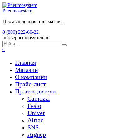
Перейти
к
Pneumosystem
содержанию
Промышленная пневматика
8 (800) 222-60-22
info@pneumosystem.ru
Search
for:
0
Главная
Магазин
О компании
Прайс-лист
Производители
Camozzi
Festo
Univer
Airtac
SNS
Aignep