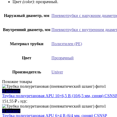
Цвет
(color)
: прозрачный.
Наружный диаметр, мм
Пневмотрубки с наружним диаметр
Внутренний диаметр, мм
Пневмотрубки с внутренним диаме
Материал трубки
Полиэтилен (PE)
Цвет
Прозрачный
Производитель
Univer
Похожие товары
В корзину
Трубка полиуретановая APU 10×6,5 B (10/6,5 мм, синяя) CSNS
151,55
₽
с НДС
В корзину
Трубка полиуретановая APU 6×4 B (6/4 мм, синяя) CSNSP