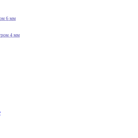
ом 6 мм
тром 4 мм
P