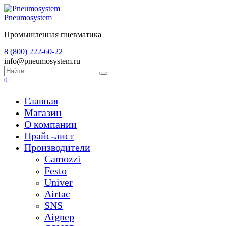
Перейти
к
Pneumosystem
содержанию
Промышленная пневматика
8 (800) 222-60-22
info@pneumosystem.ru
Search
for:
0
Главная
Магазин
О компании
Прайс-лист
Производители
Camozzi
Festo
Univer
Airtac
SNS
Aignep