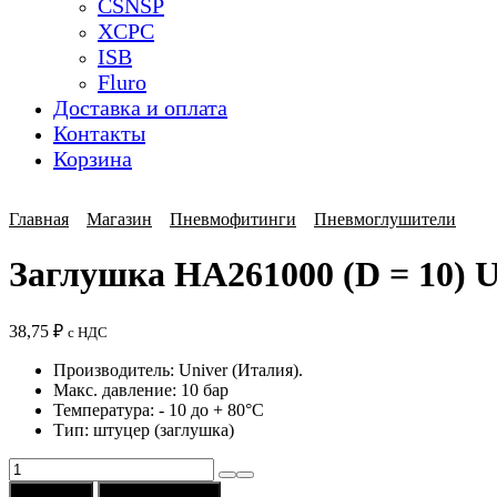
CSNSP
XCPC
ISB
Fluro
Доставка и оплата
Контакты
Корзина
Главная
Магазин
Пневмофитинги
Пневмоглушители
Заглушка HA261000 (D = 10) U
38,75
₽
с НДС
Производитель: Univer (Италия).
Макс. давление: 10 бар
Температура: - 10 до + 80°C
Тип: штуцер (заглушка)
Количество
товара
В корзину
Купить в 1 клик