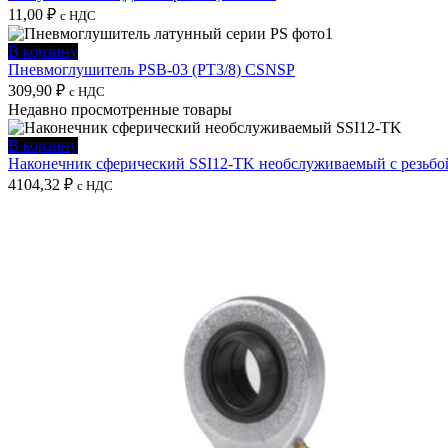
11,00
₽
с НДС
В корзину
Пневмоглушитель PSB-03 (PT3/8) CSNSP
309,90
₽
с НДС
Недавно просмотренные товары
В корзину
Наконечник сферический SSI12-TK необслуживаемый с резьбо
4104,32
₽
с НДС