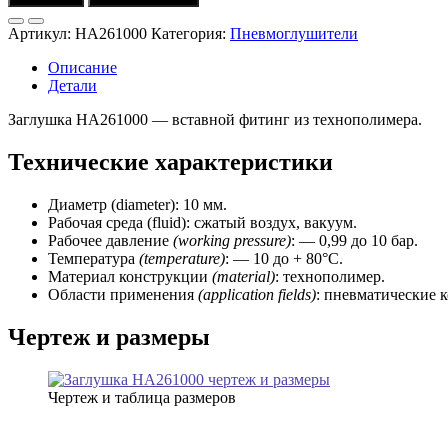
Заглушка
HA261000
Артикул:
HA261000
Категория:
Пневмоглушители
(D
=
Описание
10)
Детали
Univer
Заглушка HA261000 — вставной фитинг из технополимера.
Технические характеристики
Диаметр (diameter): 10 мм.
Рабочая среда (fluid): сжатый воздух, вакуум.
Рабочее давление
(working pressure)
: — 0,99 до 10 бар.
Температура
(temperature)
: — 10 до + 80°C.
Материал конструкции
(material)
: технополимер.
Области применения
(application fields)
: пневматические 
Чертеж и размеры
Чертеж и таблица размеров