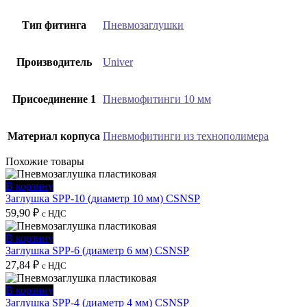
Тип фитинга
Пневмозаглушки
Производитель
Univer
Присоединение 1
Пневмофитинги 10 мм
Материал корпуса
Пневмофитинги из технополимера
Похожие товары
В корзину
Заглушка SPP-10 (диаметр 10 мм) CSNSP
59,90
₽
с НДС
В корзину
Заглушка SPP-6 (диаметр 6 мм) CSNSP
27,84
₽
с НДС
В корзину
Заглушка SPP-4 (диаметр 4 мм) CSNSP