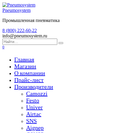
Перейти
к
Pneumosystem
содержанию
Промышленная пневматика
8 (800) 222-60-22
info@pneumosystem.ru
Search
for:
0
Главная
Магазин
О компании
Прайс-лист
Производители
Camozzi
Festo
Univer
Airtac
SNS
Aignep