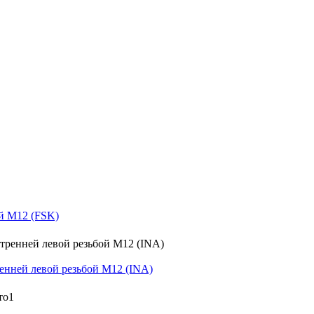
й M12 (FSK)
нней левой резьбой M12 (INA)