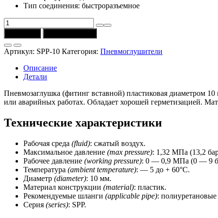
Тип соединения: быстроразъемное
Количество
товара
В корзину
Купить в 1 клик
Заглушка
SPP-
Артикул:
SPP-10
Категория:
Пневмоглушители
10
(диаметр
Описание
10
Детали
мм)
CSNSP
Пневмозаглушка (фитинг вставной) пластиковая диаметром 10
или аварийных работах. Обладает хорошей герметизацией. Мат
Технические характеристики
Рабочая среда
(fluid)
: сжатый воздух.
Максимальное давление
(max pressure)
: 1,32 МПа (13,2 бар
Рабочее давление
(working
pressure)
: 0 — 0,9 МПа (0 — 9 б
Температура
(ambient temperature)
: — 5 до + 60°C.
Диаметр
(diameter)
: 10 мм.
Материал конструкции
(material)
: пластик.
Рекомендуемые шланги
(applicable pipe)
: полиуретановые
Серия
(series)
: SPP.