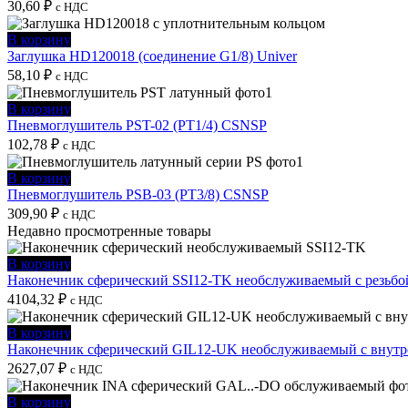
30,60
₽
с НДС
В корзину
Заглушка HD120018 (соединение G1/8) Univer
58,10
₽
с НДС
В корзину
Пневмоглушитель PST-02 (PT1/4) CSNSP
102,78
₽
с НДС
В корзину
Пневмоглушитель PSB-03 (PT3/8) CSNSP
309,90
₽
с НДС
Недавно просмотренные товары
В корзину
Наконечник сферический SSI12-TK необслуживаемый с резьбо
4104,32
₽
с НДС
В корзину
Наконечник сферический GIL12-UK необслуживаемый с внутре
2627,07
₽
с НДС
В корзину