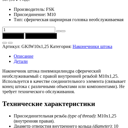
Производитель: FSK
Присоединение: M10
Тип: сферическая шарнирная головка необслуживаемая
Количество
товара
В корзину
Купить в 1 клик
Наконечник
сферический
Артикул:
GKIW10x1,25
Категория:
Наконечники штока
GKIW10x1,25
необслуживаемый
Описание
с
Детали
резьбой
M10x1,25
Наконечник штока пневмоцилиндра сферический
(FSK)
необслуживаемый с правой внутренней резьбой M10х1,25.
Используется в качестве соединительного элемента (связывает
конец штока с различными объектами или компонентами). Не
требует технического обслуживания.
Технические характеристики
Присоединительная резьба
(type of thread)
: M10х1,25
(внутренняя правая).
Диаметр отверстия внутреннего кольца
(diameter)
: 10