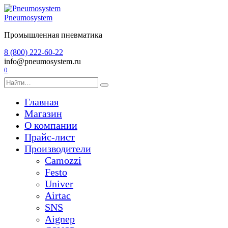
Перейти
к
Pneumosystem
содержанию
Промышленная пневматика
8 (800) 222-60-22
info@pneumosystem.ru
0
Search
for:
Главная
Магазин
О компании
Прайс-лист
Производители
Camozzi
Festo
Univer
Airtac
SNS
Aignep