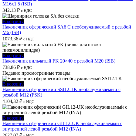
M16х1,5 (ISB)
342,13
₽
с НДС
В корзину
Наконечник сферический SA6 C необслуживаемый с резьбой
M6 (ISB)
1073,36
₽
с НДС
В корзину
Наконечник вильчатый FK 20×40 с резьбой M20 (ISB)
738,86
₽
с НДС
Недавно просмотренные товары
В корзину
Наконечник сферический SSI12-TK необслуживаемый с
резьбой M12 (FSK)
4104,32
₽
с НДС
В корзину
Наконечник сферический GIL12-UK необслуживаемый с
внутренней левой резьбой M12 (INA)
2627,07
₽
с НДС