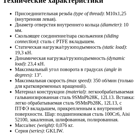
Технические характеристики
Присоединительная резьба
(type of thread)
: M10х1,25
(внутренняя левая).
Диаметр отверстия внутреннего кольца
(diameter)
: 10
мм.
Скользящее соединение/пара скольжения
(sliding
connection)
: сталь с PTFE вкладышем.
Статическая нагрузка/грузоподъемность
(static load)
:
19,3 кН.
Динамическая нагрузка/грузоподъемность
(dynamic
load)
: 23,4 кН.
Максимальный угол поворота в градусах
(angle in
degrees):
13°.
Максимальная скорость
(max speed)
: 350 об/мин (только
для кратковременных вращений).
Материал конструкции
(material)
: легкообрабатываемая
гальванизированная сталь 9SMnPb28K, 12L13. Вставка:
легко обрабатываемая сталь 9SMnPb28K, 12L13, с
ПТФЭ вкладышем, прикрепленным к внутренней
поверхности. Шар: подшипниковая сталь 100Cr6, Aisi
52100, закаленная, шлифованная, полированная.
Масса/вес
(weight)
: 0,076 кг.
Серия
(series)
: GKLIW.