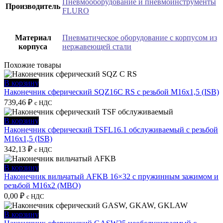
Пневмооборудование и пневмоинструменты
Производитель
FLURO
Материал
Пневматическое оборудование с корпусом из
корпуса
нержавеющей стали
Похожие товары
В корзину
Наконечник сферический SQZ16C RS с резьбой M16x1,5 (ISB)
739,46
₽
с НДС
В корзину
Наконечник сферический TSFL16.1 обслуживаемый с резьбой
M16х1,5 (ISB)
342,13
₽
с НДС
В корзину
Наконечник вильчатый AFKB 16×32 с пружинным зажимом и
резьбой M16x2 (MBO)
0,00
₽
с НДС
В корзину