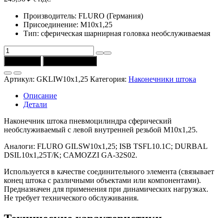
Производитель: FLURO (Германия)
Присоединение: M10х1,25
Тип: сферическая шарнирная головка необслуживаемая
Количество
товара
В корзину
Купить в 1 клик
Наконечник
сферический
Артикул:
GKLIW10x1,25
Категория:
Наконечники штока
GKLIW10x1,25
необслуживаемый
Описание
с
Детали
резьбой
M10x1,25
Наконечник штока пневмоцилиндра сферический
(FLURO)
необслуживаемый с левой внутренней резьбой M10х1,25.
Аналоги: FLURO GILSW10x1,25; ISB TSFL10.1C; DURBAL
DSIL10x1,25T/K; CAMOZZI GA-32S02.
Используется в качестве соединительного элемента (связывает
конец штока с различными объектами или компонентами).
Предназначен для применения при динамических нагрузках.
Не требует технического обслуживания.