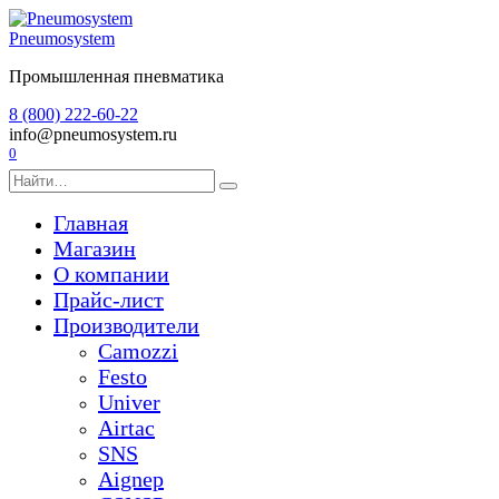
Перейти
к
Pneumosystem
содержанию
Промышленная пневматика
8 (800) 222-60-22
info@pneumosystem.ru
0
Search
for:
Главная
Магазин
О компании
Прайс-лист
Производители
Camozzi
Festo
Univer
Airtac
SNS
Aignep