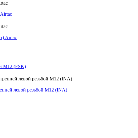
Airtac
) Airtac
й M12 (FSK)
нней левой резьбой M12 (INA)