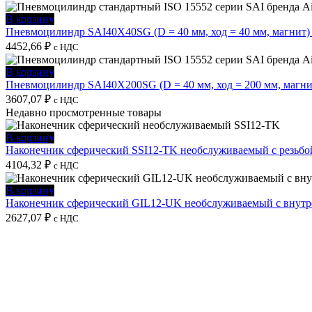
В корзину
Пневмоцилиндр SAI40X40SG (D = 40 мм, ход = 40 мм, магнит) 
4452,66
₽
с НДС
В корзину
Пневмоцилиндр SAI40X200SG (D = 40 мм, ход = 200 мм, магнит
3607,07
₽
с НДС
Недавно просмотренные товары
В корзину
Наконечник сферический SSI12-TK необслуживаемый с резьбо
4104,32
₽
с НДС
В корзину
Наконечник сферический GIL12-UK необслуживаемый с внутре
2627,07
₽
с НДС