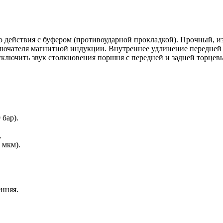
ействия с буфером (противоударной прокладкой). Прочный, из
лючателя магнитной индукции. Внутреннее удлинение передней 
исключить звук столкновения поршня с передней и задней торц
 бар).
.
 мкм).
енняя.