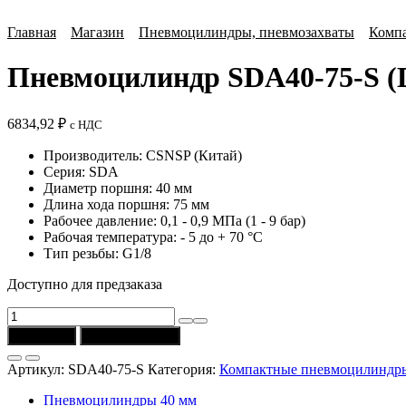
Главная
Магазин
Пневмоцилиндры, пневмозахваты
Комп
Пневмоцилиндр SDA40-75-S (D
6834,92
₽
с НДС
Производитель: CSNSP (Китай)
Серия: SDA
Диаметр поршня: 40 мм
Длина хода поршня: 75 мм
Рабочее давление: 0,1 - 0,9 МПа (1 - 9 бар)
Рабочая температура: - 5 до + 70 °C
Тип резьбы: G1/8
Доступно для предзаказа
Количество
товара
В корзину
Купить в 1 клик
Пневмоцилиндр
SDA40-
Артикул:
SDA40-75-S
Категория:
Компактные пневмоцилиндр
75-
S
Пневмоцилиндры 40 мм