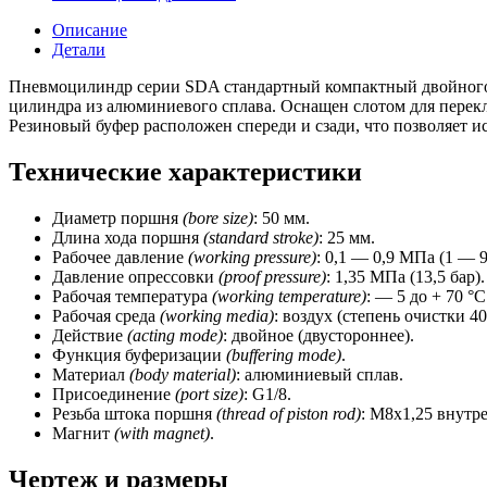
(D
=
Описание
40
Детали
мм,
ход
Пневмоцилиндр серии SDA стандартный компактный двойного д
=
цилиндра из алюминиевого сплава. Оснащен слотом для перек
75
Резиновый буфер расположен спереди и сзади, что позволяет 
мм,
магнит)
Технические характеристики
CSNSP
Диаметр поршня
(bore size)
: 50 мм.
Длина хода поршня
(standard stroke)
: 25 мм.
Рабочее давление
(working pressure)
: 0,1 — 0,9 МПа (1 — 9
Давление опрессовки
(proof pressure)
: 1,35 МПа (13,5 бар).
Рабочая температура
(working temperature)
: — 5 до + 70 °C
Рабочая среда
(working media)
: воздух (степень очистки 40
Действие
(acting mode)
: двойное (двустороннее).
Функция буферизации
(buffering mode)
.
Материал
(body material)
: алюминиевый сплав.
Присоединение
(port size)
: G1/8.
Резьба штока поршня
(thread of piston rod)
: М8х1,25 внутр
Магнит
(with magnet)
.
Чертеж и размеры