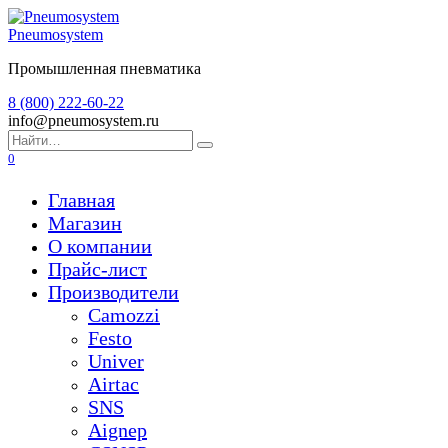
Перейти
к
Pneumosystem
содержанию
Промышленная пневматика
8 (800) 222-60-22
info@pneumosystem.ru
Search
for:
0
Главная
Магазин
О компании
Прайс-лист
Производители
Camozzi
Festo
Univer
Airtac
SNS
Aignep