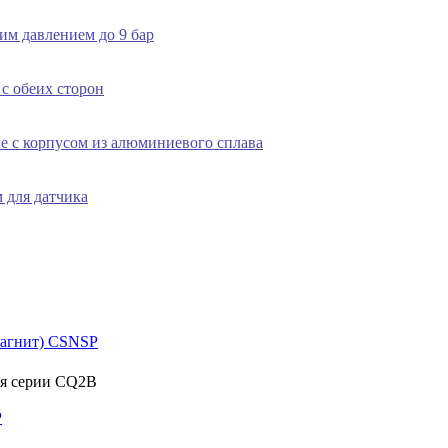
им давлением до 9 бар
с обеих сторон
е с корпусом из алюминиевого сплава
 для датчика
магнит) CSNSP
P