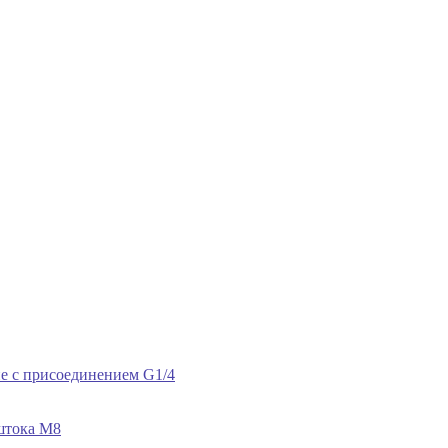
е с присоединением G1/4
штока М8