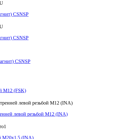
агнит) CSNSP
агнит) CSNSP
магнит) CSNSP
й M12 (FSK)
нней левой резьбой M12 (INA)
 M20x1,5 (INA)