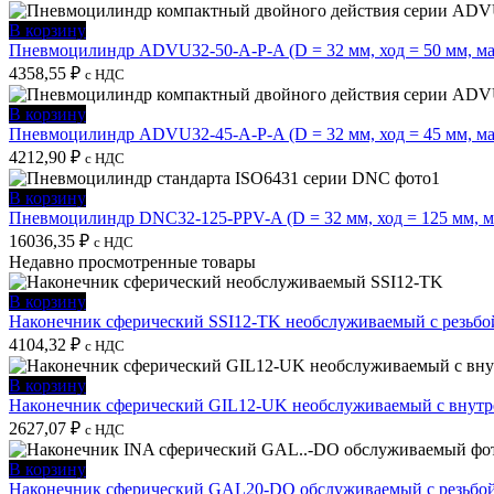
В корзину
Пневмоцилиндр ADVU32-50-A-P-A (D = 32 мм, ход = 50 мм, м
4358,55
₽
с НДС
В корзину
Пневмоцилиндр ADVU32-45-A-P-A (D = 32 мм, ход = 45 мм, м
4212,90
₽
с НДС
В корзину
Пневмоцилиндр DNC32-125-PPV-A (D = 32 мм, ход = 125 мм, 
16036,35
₽
с НДС
Недавно просмотренные товары
В корзину
Наконечник сферический SSI12-TK необслуживаемый с резьбо
4104,32
₽
с НДС
В корзину
Наконечник сферический GIL12-UK необслуживаемый с внутре
2627,07
₽
с НДС
В корзину
Наконечник сферический GAL20-DO обслуживаемый с резьбой