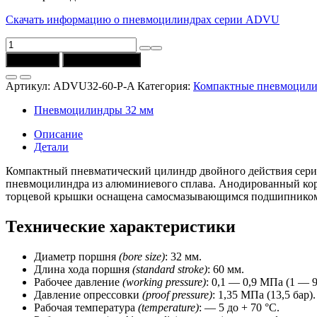
Скачать информацию о пневмоцилиндрах серии ADVU
Количество
товара
В корзину
Купить в 1 клик
Пневмоцилиндр
ADVU32-
Артикул:
ADVU32-60-P-A
Категория:
Компактные пневмоцил
60-
P-
Пневмоцилиндры 32 мм
A
(D
Описание
=
Детали
32
мм,
Компактный пневматический цилиндр двойного действия сери
ход
пневмоцилиндра из алюминиевого сплава. Анодированный кор
=
торцевой крышки оснащена самосмазывающимся подшипником
60
мм,
Технические характеристики
магнит)
CSNSP
Диаметр поршня
(bore size)
: 32 мм.
Длина хода поршня
(standard stroke)
: 60 мм.
Рабочее давление
(working pressure)
: 0,1 — 0,9 МПа (1 — 9
Давление опрессовки
(proof pressure)
: 1,35 МПа (13,5 бар).
Рабочая температура
(temperature)
: — 5 до + 70 °C.