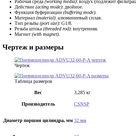
Рабочая среда
(working media)
: воздух (подлежит фильтра
Действие
(acting mode)
: двойное.
Функция буферизации
(buffering mode).
Материал
(material)
: алюминиевый сплав.
Тип резьбы
(port size)
: G1/8.
Резьба штока
(threaded rod)
: внутренняя.
Магнит
(with magnet)
.
Чертеж и размеры
Чертеж
Таблица размеров
Вес
3,285 кг
Производитель
CSNSP
Диаметр поршня цилиндра, мм
32 мм