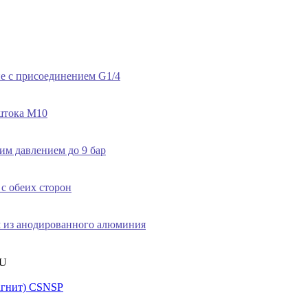
е с присоединением G1/4
штока М10
им давлением до 9 бар
с обеих сторон
 из анодированного алюминия
агнит) CSNSP