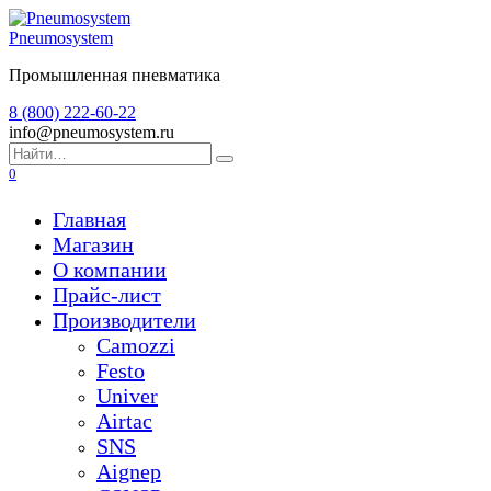
Перейти
к
Pneumosystem
содержанию
Промышленная пневматика
8 (800) 222-60-22
info@pneumosystem.ru
Search
for:
0
Главная
Магазин
О компании
Прайс-лист
Производители
Camozzi
Festo
Univer
Airtac
SNS
Aignep