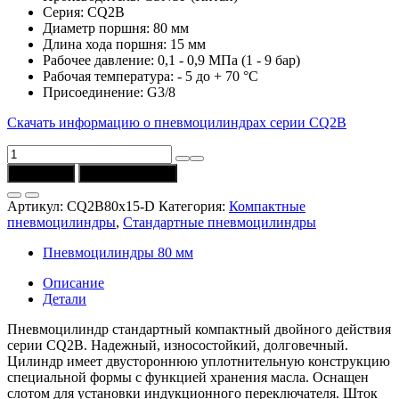
Серия: CQ2B
Диаметр поршня: 80 мм
Длина хода поршня: 15 мм
Рабочее давление: 0,1 - 0,9 МПа (1 - 9 бар)
Рабочая температура: - 5 до + 70 °C
Присоединение: G3/8
Скачать информацию о пневмоцилиндрах серии CQ2B
Количество
товара
В корзину
Купить в 1 клик
Пневмоцилиндр
CQ2B80x15-
Артикул:
CQ2B80x15-D
Категория:
Компактные
D
пневмоцилиндры
,
Стандартные пневмоцилиндры
(D
=
Пневмоцилиндры 80 мм
80
мм,
Описание
ход
Детали
=
15
Пневмоцилиндр стандартный компактный двойного действия
мм)
серии CQ2B. Надежный, износостойкий, долговечный.
CSNSP
Цилиндр имеет двустороннюю уплотнительную конструкцию
специальной формы с функцией хранения масла. Оснащен
слотом для установки индукционного переключателя. Шток