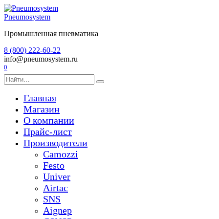
Перейти
к
Pneumosystem
содержанию
Промышленная пневматика
8 (800) 222-60-22
info@pneumosystem.ru
0
Search
for:
Главная
Магазин
О компании
Прайс-лист
Производители
Camozzi
Festo
Univer
Airtac
SNS
Aignep