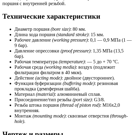
поршня с внутренней резьбой.
Технические характеристики
Диаметр поршня
(bore size)
: 80 мм.
Длина хода поршня
(standard stroke)
: 15 мм.
Рабочее давление
(working pressure)
: 0,1 — 0,9 МПа (1 —
9 бар).
Давление опрессовки
(proof pressure)
: 1,35 МПа (13,5
бар).
Рабочая температура
(temperature)
: — 5 до + 70 °C.
Рабочая среда
(working media)
: воздух (подлежит
фильтрации фильтром в 40 мкм).
Действие
(acting mode)
: двойное (двустороннее).
Функция буферизации
(buffering mode)
: резиновая
прокладка (демпферная шайба).
Материал
(material)
: алюминиевый сплав.
Присоединение/тип резьбы
(port size)
: G3/8.
Резьба штока поршня
(thread of piston rod)
: М16х2,0
внутренняя.
Монтаж
(mounting mode)
: сквозные отверстия
(through-
hole)
.
Чертеж и размеры