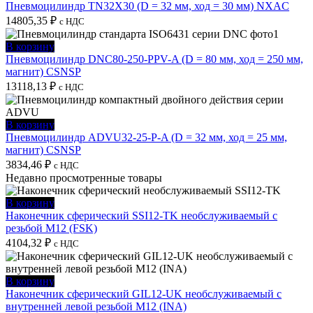
Пневмоцилиндр TN32X30 (D = 32 мм, ход = 30 мм) NXAC
14805,35
₽
с НДС
В корзину
Пневмоцилиндр DNC80-250-PPV-A (D = 80 мм, ход = 250 мм,
магнит) CSNSP
13118,13
₽
с НДС
В корзину
Пневмоцилиндр ADVU32-25-P-A (D = 32 мм, ход = 25 мм,
магнит) CSNSP
3834,46
₽
с НДС
Недавно просмотренные товары
В корзину
Наконечник сферический SSI12-TK необслуживаемый с
резьбой M12 (FSK)
4104,32
₽
с НДС
В корзину
Наконечник сферический GIL12-UK необслуживаемый с
внутренней левой резьбой M12 (INA)