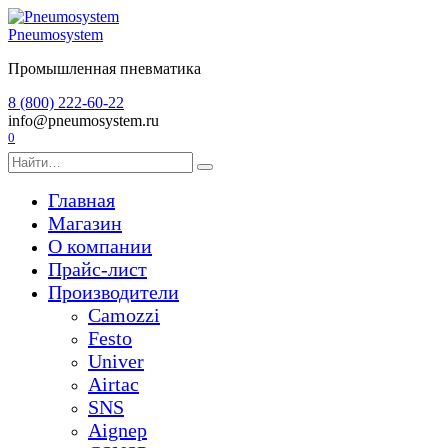
Перейти
к
Pneumosystem
содержанию
Промышленная пневматика
8 (800) 222-60-22
info@pneumosystem.ru
0
Search
for:
Главная
Магазин
О компании
Прайс-лист
Производители
Camozzi
Festo
Univer
Airtac
SNS
Aignep