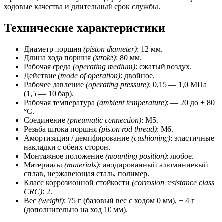
мм)
ходовые качества и длительный срок службы.
CSNSP
Технические характеристики
Диаметр поршня
(piston diameter)
: 12 мм.
Длина хода поршня
(stroke)
: 80 мм.
Рабочая среда
(operating medium)
: сжатый воздух.
Действие
(mode of operation)
: двойное.
Рабочее давление
(operating pressure)
: 0,15 — 1,0 МПа
(1,5 — 10 бар).
Рабочая температура
(ambient temperature)
: — 20 до + 80
°C.
Соединение
(pneumatic connection)
: М5.
Резьба штока поршня
(piston rod thread)
: М6.
Амортизация / демпфирование
(cushioning)
: эластичные
накладки с обеих сторон.
Монтажное положение
(mounting position)
: любое.
Материалы
(materials)
: анодированный алюминиевый
сплав, нержавеющая сталь, полимер.
Класс коррозионной стойкости
(corrosion resistance class
CRC)
: 2.
Вес
(weight)
: 75 г (базовый вес с ходом 0 мм), + 4 г
(дополнительно на ход 10 мм).