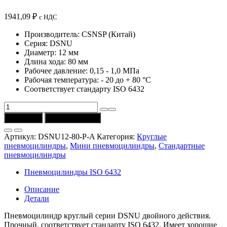
1941,09
₽
с НДС
Производитель: CSNSP (Китай)
Серия: DSNU
Диаметр: 12 мм
Длина хода: 80 мм
Рабочее давление: 0,15 - 1,0 МПа
Рабочая температура: - 20 до + 80 °C
Соответствует стандарту ISO 6432
Количество
товара
В корзину
Купить в 1 клик
Пневмоцилиндр
DSNU12-
Артикул:
DSNU12-80-P-A
Категория:
Круглые
80-
пневмоцилиндры
,
Мини пневмоцилиндры
,
Стандартные
P-
пневмоцилиндры
A
(D
Пневмоцилиндры ISO 6432
=
12
Описание
мм,
Детали
ход
=
Пневмоцилиндр круглый серии DSNU двойного действия.
80
Прочный, соответствует стандарту ISO 6432. Имеет хорошие