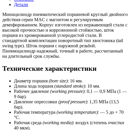
16
Детали
мм,
ход
Миницилиндр пневматический поршневой круглый двойного
=
действия серии MAC с магнитом и регулируемым
10
демпфированием. Корпус изготовлен из нержавеющей стали с
мм,
высокой прочностью и коррозионной стойкостью, шток
магнит)
поршня из хромированной углеродистой стали. В
CSNSP
стандартной комплектации поворотный тип хвостовика (tail
swing type). Шток поршня с наружной резьбой.
Пневмоцилиндр надежный, точный в работе, рассчитанный
на длительный срок службы.
Технические характеристики
Диаметр поршня
(bore size)
: 16 мм.
Длина хода поршня
(standard stroke)
: 10 мм.
Рабочее давление
(working pressure)
: 0,1 — 0,9 МПа (1 —
9 бар).
Давление опрессовки
(proof pressure)
: 1,35 МПа (13,5
бар).
Рабочая температура
(working temperature)
: — 5 до + 70
°C.
Рабочая среда
(working media)
: воздух (степень очистки
40 мкм).