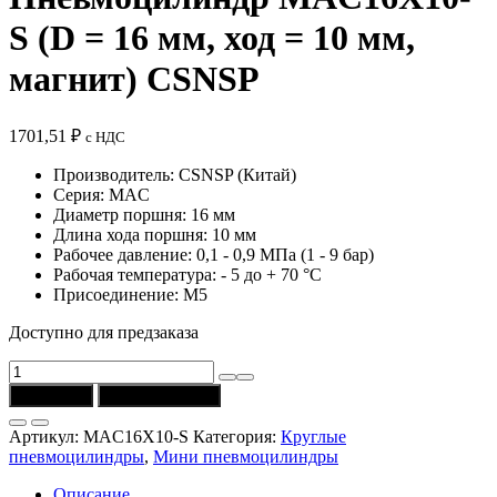
S (D = 16 мм, ход = 10 мм,
магнит) CSNSP
1701,51
₽
с НДС
Производитель: CSNSP (Китай)
Серия: MAC
Диаметр поршня: 16 мм
Длина хода поршня: 10 мм
Рабочее давление: 0,1 - 0,9 МПа (1 - 9 бар)
Рабочая температура: - 5 до + 70 °C
Присоединение: М5
Доступно для предзаказа
Количество
товара
В корзину
Купить в 1 клик
Пневмоцилиндр
MAC16X10-
Артикул:
MAC16X10-S
Категория:
Круглые
S
пневмоцилиндры
,
Мини пневмоцилиндры
(D
=
Описание