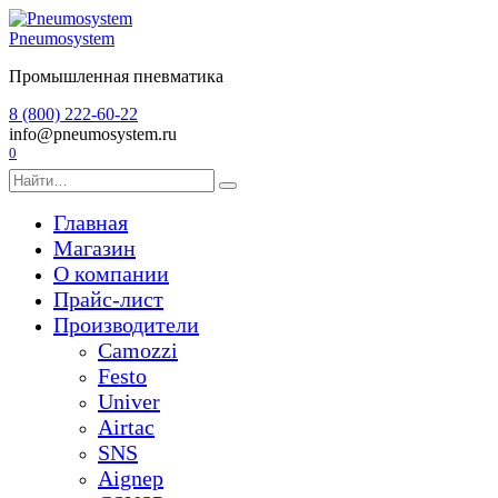
Перейти
к
Pneumosystem
содержанию
Промышленная пневматика
8 (800) 222-60-22
info@pneumosystem.ru
0
Search
for:
Главная
Магазин
О компании
Прайс-лист
Производители
Camozzi
Festo
Univer
Airtac
SNS
Aignep