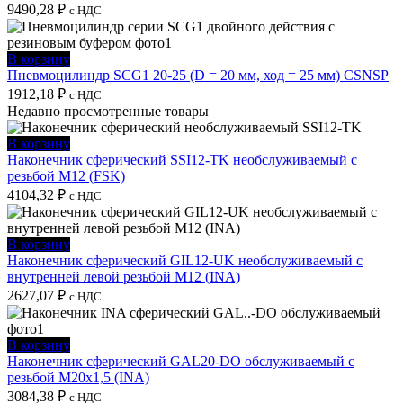
9490,28
₽
с НДС
В корзину
Пневмоцилиндр SCG1 20-25 (D = 20 мм, ход = 25 мм) CSNSP
1912,18
₽
с НДС
Недавно просмотренные товары
В корзину
Наконечник сферический SSI12-TK необслуживаемый с
резьбой M12 (FSK)
4104,32
₽
с НДС
В корзину
Наконечник сферический GIL12-UK необслуживаемый с
внутренней левой резьбой M12 (INA)
2627,07
₽
с НДС
В корзину
Наконечник сферический GAL20-DO обслуживаемый с
резьбой M20x1,5 (INA)
3084,38
₽
с НДС