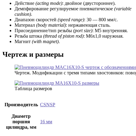
Действие
(acting mode)
: двойное (двустороннее).
Демпфирование регулируемое пневматическое
(variable
cushion)
.
Диапазон скоростей
(speed range)
: 30 — 800 мм/с.
Материал
(body material)
: нержавеющая сталь.
Присоединение/тип резьбы
(port size)
: М5 внутренняя.
Резьба штока
(thread of piston rod)
: М6х1,0 наружная.
Магнит
(with magnet)
.
Чертеж и размеры
Чертеж. Модификации с тремя типами хвостовиков: поворотн
Таблица размеров
Производитель
CSNSP
Диаметр
поршня
16 мм
цилиндра, мм