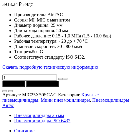
3918,24
₽
с НДС
Производитель: AirTAC
Серия: MI, MIC с магнитом
Диаметр поршня: 25 мм
Длина хода поршня: 50 мм
Рабочее давление: 0,15 - 1,0 МПа (1,5 - 10,0 бар)
Рабочая температура: - 20 до + 70 °C
Диапазон скоростей: 30 - 800 мм/с
Тип резьбы: G
Соответствует стандарту ISO 6432.
Скачать подробную техническую информацию
Количество
товара
В корзину
Купить в 1 клик
Пневмоцилиндр
MIC25X50SCAG
Артикул:
MIC25X50SCAG
Категория:
Круглые
(D
пневмоцилиндры
,
Мини пневмоцилиндры
,
Пневмоцилиндры
=
Airtac
25
мм,
Пневмоцилиндры 25 мм
ход
Пневмоцилиндры ISO 6432
=
50
Описание