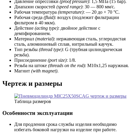
Давление опрессовки
(proof pressure)
: 1,5 МПа (15 бар).
Диапазон скоростей
(speed range)
: 30 — 800 мм/с.
Рабочая температура
(temperature)
: — 20 до + 70 °C.
Рабочая среда
(fluid)
: воздух (подлежит фильтрации
фильтром в 40 мкм).
Действие
(acting type)
: двойное действие с
демпфированием.
Материал
(material)
: нержавеющая сталь, углеродистая
сталь, алюминиевый сплав, нитрильный каучук.
Тип резьбы
(thread type)
: G (трубная цилиндрическая
резьба).
Присоединение
(port size)
: 1/8.
Резьба на штоке
(threads on the rod)
: М10х1,25 наружная.
Магнит
(with magnet)
.
Чертеж и размеры
Таблица размеров
Особенности эксплуатации
Для продления срока службы изделия необходимо
избегать боковой нагрузки на изделие при работе.