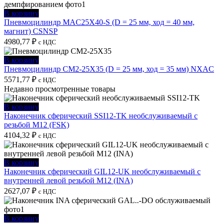
В корзину
Пневмоцилиндр MAC25X40-S (D = 25 мм, ход = 40 мм,
магнит) CSNSP
4980,77
₽
с НДС
В корзину
Пневмоцилиндр CM2-25X35 (D = 25 мм, ход = 35 мм) NXAC
5571,77
₽
с НДС
Недавно просмотренные товары
В корзину
Наконечник сферический SSI12-TK необслуживаемый с
резьбой M12 (FSK)
4104,32
₽
с НДС
В корзину
Наконечник сферический GIL12-UK необслуживаемый с
внутренней левой резьбой M12 (INA)
2627,07
₽
с НДС
В корзину