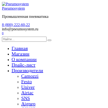
Перейти
к
Pneumosystem
содержанию
Промышленная пневматика
8 (800) 222-60-22
info@pneumosystem.ru
0
Search
for:
Главная
Магазин
О компании
Прайс-лист
Производители
Camozzi
Festo
Univer
Airtac
SNS
Aignep