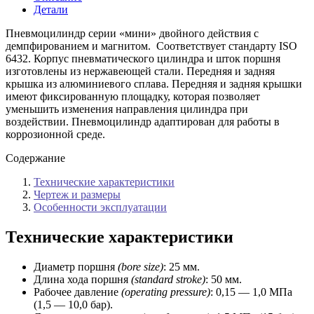
мм,
Детали
магнит)
Airtac
Пневмоцилиндр серии «мини» двойного действия с
демпфированием и магнитом. Соответствует стандарту ISO
6432. Корпус пневматического цилиндра и шток поршня
изготовлены из нержавеющей стали. Передняя и задняя
крышка из алюминиевого сплава. Передняя и задняя крышки
имеют фиксированную площадку, которая позволяет
уменьшить изменения направления цилиндра при
воздействии. Пневмоцилиндр адаптирован для работы в
коррозионной среде.
Содержание
Технические характеристики
Чертеж и размеры
Особенности эксплуатации
Технические характеристики
Диаметр поршня
(bore size)
: 25 мм.
Длина хода поршня
(standard stroke)
: 50 мм.
Рабочее давление
(operating pressure)
: 0,15 — 1,0 МПа
(1,5 — 10,0 бар).