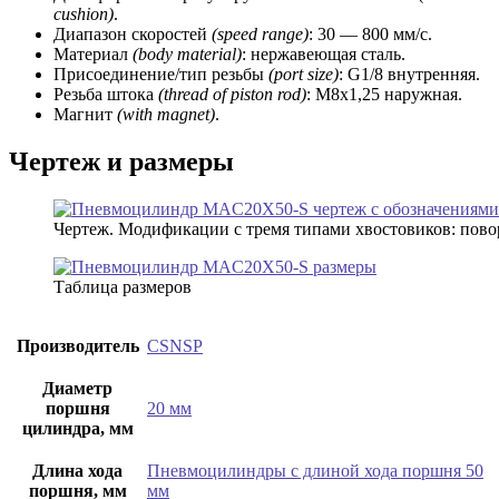
cushion)
.
Диапазон скоростей
(speed range)
: 30 — 800 мм/с.
Материал
(body material)
: нержавеющая сталь.
Присоединение/тип резьбы
(port size)
: G1/8 внутренняя.
Резьба штока
(thread of piston rod)
: М8х1,25 наружная.
Магнит
(with magnet)
.
Чертеж и размеры
Чертеж. Модификации с тремя типами хвостовиков: поворотн
Таблица размеров
Производитель
CSNSP
Диаметр
поршня
20 мм
цилиндра, мм
Длина хода
Пневмоцилиндры с длиной хода поршня 50
поршня, мм
мм