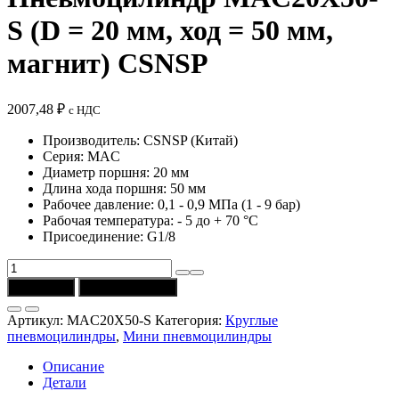
S (D = 20 мм, ход = 50 мм,
магнит) CSNSP
2007,48
₽
с НДС
Производитель: CSNSP (Китай)
Серия: MAC
Диаметр поршня: 20 мм
Длина хода поршня: 50 мм
Рабочее давление: 0,1 - 0,9 МПа (1 - 9 бар)
Рабочая температура: - 5 до + 70 °C
Присоединение: G1/8
Количество
товара
В корзину
Купить в 1 клик
Пневмоцилиндр
MAC20X50-
Артикул:
MAC20X50-S
Категория:
Круглые
S
пневмоцилиндры
,
Мини пневмоцилиндры
(D
=
Описание
20
Детали
мм,