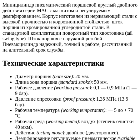
ход
Миницилиндр пневматический поршневой круглый двойного
=
действия серии MAC с магнитом и регулируемым
50
демпфированием. Корпус изготовлен из нержавеющей стали с
мм,
высокой прочностью и коррозионной стойкостью, шток
магнит)
поршня из хромированной углеродистой стали. В
CSNSP
стандартной комплектации поворотный тип хвостовика (tail
swing type). Шток поршня с наружной резьбой.
Пневмоцилиндр надежный, точный в работе, рассчитанный
на длительный срок службы.
Технические характеристики
Диаметр поршня
(bore size)
: 20 мм.
Длина хода поршня
(standard stroke)
: 50 мм.
Рабочее давление
(working pressure)
: 0,1 — 0,9 МПа (1 —
9 бар).
Давление опрессовки
(proof pressure)
: 1,35 МПа (13,5
бар).
Рабочая температура
(working temperature)
: — 5 до + 70
°C.
Рабочая среда
(working media)
: воздух (степень очистки
40 мкм).
Действие
(acting mode)
: двойное (двустороннее).
Демпфирование регулируемое пневматическое
(variable