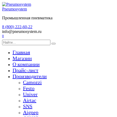
Перейти
к
Pneumosystem
содержанию
Промышленная пневматика
8 (800) 222-60-22
info@pneumosystem.ru
0
Search
for:
Главная
Магазин
О компании
Прайс-лист
Производители
Camozzi
Festo
Univer
Airtac
SNS
Aignep