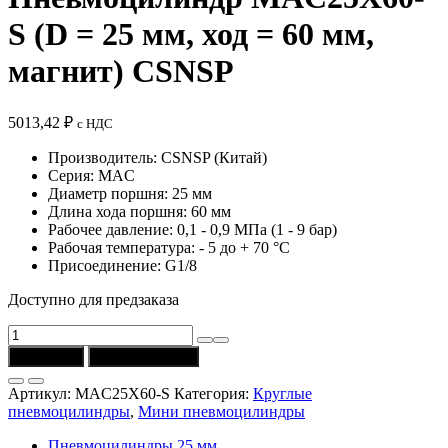
S (D = 25 мм, ход = 60 мм,
магнит) CSNSP
5013,42
₽
с НДС
Производитель: CSNSP (Китай)
Серия: MAC
Диаметр поршня: 25 мм
Длина хода поршня: 60 мм
Рабочее давление: 0,1 - 0,9 МПа (1 - 9 бар)
Рабочая температура: - 5 до + 70 °C
Присоединение: G1/8
Доступно для предзаказа
Количество
товара
В корзину
Купить в 1 клик
Пневмоцилиндр
MAC25X60-
Артикул:
MAC25X60-S
Категория:
Круглые
S
пневмоцилиндры
,
Мини пневмоцилиндры
(D
=
Пневмоцилиндры 25 мм