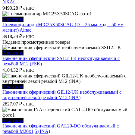
NXAC
9490,28
₽
с НДС
В корзину
Пневмоцилиндр MIC25X50SCAG (D = 25 мм, ход = 50 мм,
магнит) Airtac
3918,24
₽
с НДС
Недавно просмотренные товары
В корзину
Наконечник сферический SSI12-TK необслуживаемый с
резьбой M12 (FSK)
4104,32
₽
с НДС
В корзину
Наконечник сферический GIL12-UK необслуживаемый с
внутренней левой резьбой M12 (INA)
2627,07
₽
с НДС
В корзину
Наконечник сферический GAL20-DO обслуживаемый с
резьбой M20x1,5 (INA)