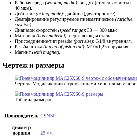
Рабочая среда
(working media)
: воздух (степень очистки
40 мкм).
Действие
(acting mode)
: двойное (двустороннее).
Демпфирование регулируемое пневматическое
(variable
cushion)
.
Диапазон скоростей
(speed range)
: 30 — 800 мм/с.
Материал
(body material)
: нержавеющая сталь.
Присоединение/тип резьбы
(port size)
: G1/8 внутренняя.
Резьба штока
(thread of piston rod)
: М10х1,25 наружная.
Магнит
(with magnet)
.
Чертеж и размеры
Чертеж. Модификации с тремя типами хвостовиков: поворотн
Таблица размеров
Производитель
CSNSP
Диаметр
поршня
25 мм