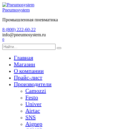
Перейти
к
Pneumosystem
содержанию
Промышленная пневматика
8 (800) 222-60-22
info@pneumosystem.ru
0
Search
for:
Главная
Магазин
О компании
Прайс-лист
Производители
Camozzi
Festo
Univer
Airtac
SNS
Aignep