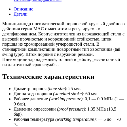
25
мм,
Описание
ход
Детали
=
60
Миницилиндр пневматический поршневой круглый двойного
мм,
действия серии MAC с магнитом и регулируемым
магнит)
демпфированием. Корпус изготовлен из нержавеющей стали с
CSNSP
высокой прочностью и коррозионной стойкостью, шток
поршня из хромированной углеродистой стали. В
стандартной комплектации поворотный тип хвостовика (tail
swing type). Шток поршня с наружной резьбой.
Пневмоцилиндр надежный, точный в работе, рассчитанный
на длительный срок службы.
Технические характеристики
Диаметр поршня
(bore size)
: 25 мм.
Длина хода поршня
(standard stroke)
: 60 мм.
Рабочее давление
(working pressure)
: 0,1 — 0,9 МПа (1 —
9 бар).
Давление опрессовки
(proof pressure)
: 1,35 МПа (13,5
бар).
Рабочая температура
(working temperature)
: — 5 до + 70
°C.